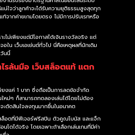
น่วยงานรับรองมาตรฐานคาสิโนออนไลน์ระดับ
่ใจว่าลูกค้าจะได้รับความยุติธรรมสูงสุดทุก
ิทธิ์แท้จากค่ายเกมโดยตรง ไม่มีการปรับเรทหรือ
ะไม่เพียงแต่มีโอกาสได้เงินรางวัลจริง แต่
ใน เว็บเอเย่นต์ทั่วไป นี่คือเหตุผลที่นักเดิม
ันนี้
 กำไรล้นมือ เว็บสล็อตแท้ แตก
เพียงแค่ 1 บาท ซึ่งถือเป็นการลดข้อจำกัด
ล่นใหม่ๆ ก็สามารถทดลองเล่นได้โดยไม่ต้อง
ี่จะตัดสินใจลงทุนมากขึ้นในอนาคต
อตที่มีฟีเจอร์ฟรีสปิน ตัวคูณโบนัส และแจ็ก
โตได้จริง โดยเฉพาะถ้าเลือกเล่นเกมที่มีค่า
เชื่อ