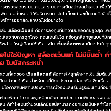
็บตรง
คือ เว็บ slot ที่ได้รับใบอนุญาตอย่างถูกต้องจากห
ารตรวจสอบระบบเกมและระบบการเงินอย่างสม่ำเสมอ เพื่อให้แน
ดิมพัน เกมทั้งหมดที่ให้บริการบน slot เว็บแท้ จะเป็นเกมลิขส
ัพธ์การออกสัญลักษณ์แต่อย่างใด
เล่น
สล็อตเว็บแท้
คือการลงทุนที่มีความปลอดภัยสูงสุด เพรา
งเสี่ยงกับการถูกโกง ถอนเงินไม่ได้ หรือถูกล็อกยูสแบบที่มักเจอ
ชีพส่วนใหญ่เลือกใช้บริการกับ
เว็บสล็อตตรง
เป็นหลักในทุกว
ยไม่ใช่ปัญหา สล็อตเว็บแท้ ไม่มีขึ้นต่ำ
ย โบนัสกระหน่ำ
ดดเด่นที่สุดของ
เว็บสล็อตแท้
คือการให้ลูกค้าฝากเงินเริ่มต้น
ินอย่างแท้จริง สำหรับคนที่มีงบประมาณน้อยหรือเพิ่งเริ่มเ
ก มีโอกาสสัมผัสกับประสบการณ์จริงและเรียนรู้ระบบเกมก่อนท
รฝากเพียง 1 บาทจะดูเหมือนน้อย แต่ด้วยความพิเศษของเกมสล็
่ม ก็ทำให้เงินจำนวนเล็กน้อยนี้สามารถงอกเงยเป็นผลกำไรก้อน
รือเกมที่มีฟีเจอร์แตกง่าย ยิ่งเพิ่มโอกาสทำเงินได้อย่างไม่น่า