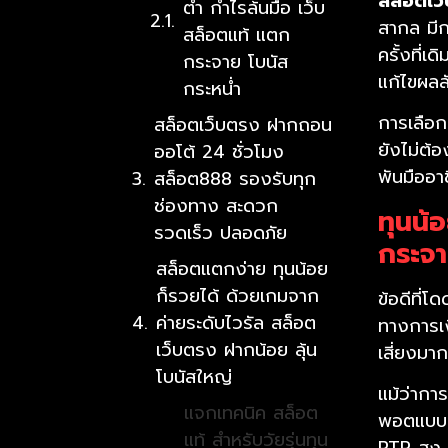
สล็อตเว
ต่ำ กำไรล้นมือ เว็บ
สากล มีก
สล็อตแท้ แตก
ครั้งที่เ
กระจาย โบนัส
แก้ไขผลล
กระหน่ำ
การเลือก
สล็อตเว็บตรง ฝากถอน
ยังไม่ต้อ
ออโต้ 24 ชั่วโมง
พันมืออา
สล็อต888 รองรับทุก
ช่องทาง สะดวก
ทุนน้อ
รวดเร็ว ปลอดภัย
กระจา
สล็อตแตกง่าย ทุนน้อย
ก็รวยได้ ด้วยเกมจาก
ข้อดีที่โ
ค่ายระดับไวรัล สล็อต
ทางการเง
เว็บตรง ฝากน้อย ลุ้น
เสี่ยงมา
โบนัสใหญ่
แม้ว่ากา
แจกเทคนิค สล็อต
พอตแบบสุ
แท้ สำหรับวัยรุ่นทุน
RTP สูง ห