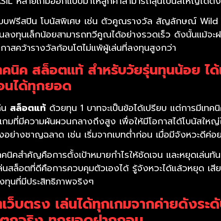
L หลายเกมออกแบบมาให้ลูกค้าสามารถลุ้นโบนัสใหญ่ได้ตั้งแต
ระบบฟรีสปิน โบนัสพิเศษ เช่น ตัวคูณรางวัล สัญลักษณ์ Wi
งินลงทุนเล็กน้อยสามารถทวีคูณได้อย่างรวดเร็ว ดังนั้นแม้จะ
อกาสคว้ารางวัลก้อนโตไม่แพ้ผู้เล่นที่ลงทุนสูงกว่า
คนิค สล็อตแท้ สำหรับวัยรุ่นทุนน้อย ได้เ
ถอนได้ทุกยอด
ล่น
สล็อตแท้
ด้วยทุน 1 บาทจะเป็นข้อได้เปรียบ แต่การมีเทคน
เกมที่มีความผันผวนกลางถึงสูง เพื่อให้มีโอกาสได้โบนัสใหญ
งอย่างชาญฉลาด เช่น เริ่มจากเบทต่ำก่อน เมื่อมีจังหวะดีค่อย
ทคนิคสำคัญคือการตั้งเป้าหมายกำไรให้ชัดเจน และหยุดเล่นทันทีเ
่นสล็อตที่ดีคือการควบคุมตัวเองได้ รู้จังหวะได้แล้วหยุด เสี
งทุนที่มีประสิทธิภาพจริงๆ
เว็บตรง เล่นได้ทุกเกมจากค่ายดังระดับ
ีแตกจริง ทุกยอดฝากถอน