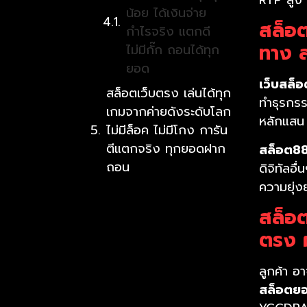
น้อย ได้เงินจ่าย
สล็อต
กำไรจริง แตกดี
ทาง 
ไม่มีกั๊ก ถอนได้ทุก
ยอด
เว็บสล็
สล็อตเว็บตรง เล่นได้ทุก
ทำธุรกรรม
เกมจากค่ายดังระดับโลก
หลักแสน 
ไม่มีล็อค ไม่มีโกง การัน
ตีแตกจริง ทุกยอดฝาก
สล็อต8
ถอน
ดิจิทัลอื
ความยุ่ง
สล็อต
ตรง ฝ
ลูกค้า อ
สล็อตย