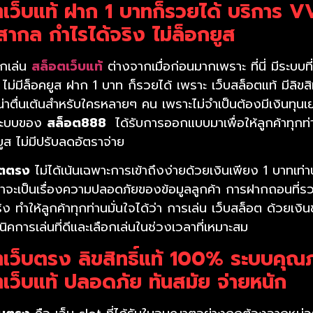
เว็บแท้ ฝาก 1 บาทก็รวยได้ บริการ
สากล กำไรได้จริง ไม่ล็อกยูส
อกเล่น
สล็อตเว็บแท้
ต่างจากเมื่อก่อนมากเพราะ ที่นี่ มีระบ
ม่มีล็อคยูส ฝาก 1 บาท ก็รวยได้ เพราะ เว็บสล็อตแท้ มีลิขสิทธ
องน่าตื่นเต้นสำหรับใครหลายๆ คน เพราะไม่จำเป็นต้องมีเงินท
 ระบบของ
สล็อต888
ได้รับการออกแบบมาเพื่อให้ลูกค้าทุกท่า
ูส ไม่มีปรับลดอัตราจ่าย
อตตรง
ไม่ได้เน้นเฉพาะการเข้าถึงง่ายด้วยเงินเพียง 1 บาทเท่า
ว่าจะเป็นเรื่องความปลอดภัยของข้อมูลลูกค้า การฝากถอนที่รว
ง ทำให้ลูกค้าทุกท่านมั่นใจได้ว่า การเล่น เว็บสล็อต ด้วยเงิน
ิคการเล่นที่ดีและเลือกเล่นในช่วงเวลาที่เหมาะสม
เว็บตรง ลิขสิทธิ์แท้ 100% ระบบคุณภ
เว็บแท้ ปลอดภัย ทันสมัย จ่ายหนัก