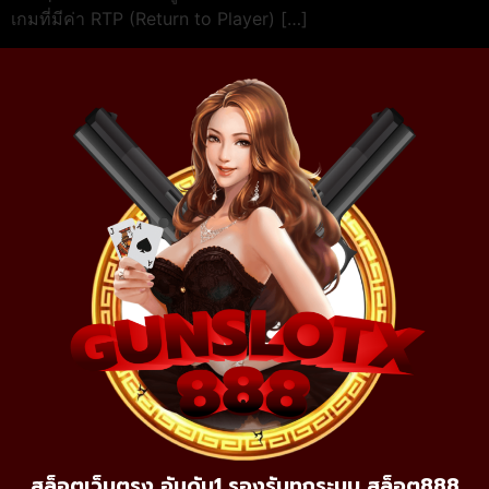
เกมที่มีค่า RTP (Return to Player) […]
สล็อตเว็บตรง อันดับ1 รองรับทุกระบบ สล็อต888