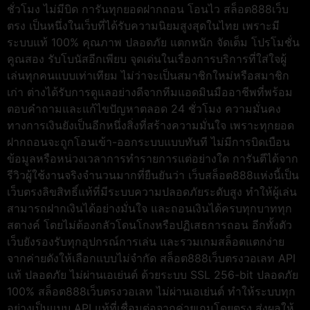
ชั่วโมง ไม่มีบิด การันทุกยอดฝากถอน โอนไว สล็อต888เว็บ
ตรง เป็นหนึ่งในเว็บที่ได้รับความนิยมสูงสุดในไทย เพราะมี
ระบบแท้ 100% คุณภาพ ปลอดภัย แตกหนัก จัดเต็ม โปรโมชั่น
คูณสอง รับโบนัสอีกเพียบ จุดเด่นในเรื่องการบริการที่ใส่ใจผู้
เล่นทุกคนแบบเท่าเทียม ไม่ว่าจะเป็นสมาชิกใหม่หรือสมาชิก
เก่า ต่างได้รับการดูแลอย่างดีจากทีมแอดมินมืออาชีพที่พร้อม
ตอบคำถามและแก้ไขปัญหาตลอด 24 ชั่วโมง ความมั่นคง
ทางการเงินยังเป็นอีกหนึ่งสิ่งที่สร้างความมั่นใจ เพราะทุกยอด
ฝากถอนจะถูกโอนเข้า-ออกระบบแบบทันที ไม่มีการบิดเบือน
ข้อมูลหรือหน่วงเวลาการทำรายการแต่อย่างใด การันตีได้จาก
รีวิวผู้ใช้งานจริงจำนวนมากที่ยืนยันว่า เว็บสล็อต888แห่งนี้เป็น
เว็บตรงลิขสิทธิ์แท้ที่มีระบบความปลอดภัยระดับสูง ทำให้ผู้เล่น
สามารถฝากเงินได้อย่างมั่นใจ และถอนเงินได้ครบทุกบาททุก
สตางค์ โดยไม่ต้องกลัวโดนโกงหรือปฏิเสธการถอน อีกทั้งตัว
เว็บยังรองรับทุกอุปกรณ์การเล่น และรวมเกมสล็อตแตกง่าย
จากค่ายดังให้เลือกแบบไม่จำกัด สล็อต888เว็บตรงวอเลท API
แท้ ปลอดภัย ไม่ผ่านเอเย่นต์ ด้วยระบบ SSL 256-bit ปลอดภัย
100% สล็อต888เว็บตรงวอเลท ไม่ผ่านเอเย่นต์ ทำให้ระบบทุก
อย่างเป็นแบบ API แท้ที่เชื่อมต่อจากค่ายเกมโดยตรง ส่งผลให้