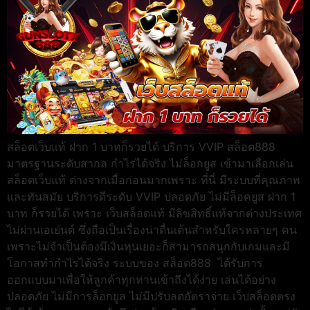
สล็อตเว็บแท้ ฝาก 1 บาทก็รวยได้ บริการ VVIP สล็อต888
มาตรฐานระดับสากล กำไรได้จริง ไม่ล็อกยูส เข้ามาเลือกเล่น
สล็อตเว็บแท้ ต่างจากเมื่อก่อนมากเพราะ ที่นี่ มีระบบที่คุณภาพ
และทันสมัย บริการดีระดับ VVIP ปลอดภัย ไม่มีล็อคยูส ฝาก 1
บาท ก็รวยได้ เพราะ เว็บสล็อตแท้ มีลิขสิทธิ์แท้จากต่างประเทศ
ไม่ผ่านเอเย่นต์ ซึ่งถือเป็นเรื่องน่าตื่นเต้นสำหรับใครหลายๆ คน
เพราะไม่จำเป็นต้องมีเงินทุนเยอะก็สามารถสนุกกับเกมและมี
โอกาสทำกำไรได้จริง ระบบของ สล็อต888 ได้รับการ
ออกแบบมาเพื่อให้ลูกค้าทุกท่านเข้าถึงได้ง่าย เล่นได้อย่าง
ปลอดภัย ไม่มีการล็อกยูส ไม่มีปรับลดอัตราจ่าย เว็บสล็อตตรง