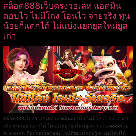
สล็อต888เว็บตรงวอเลท แอดมิน
ตอบไว ไม่มีโกง โอนไว จ่ายจริง ทุน
น้อยก็แตกได้ ไม่แบ่งแยกยูสใหม่ยูส
เก่า
สล็อต888เว็บตรงวอเลท แอดมินตอบไว ไม่มีโกง โอนไว จ่าย
จริง ทุนน้อยก็แตกได้ ไม่แบ่งแยกยูสใหม่ยูสเก่า สล็อต888เว็บ
ตรงวอเลท คือเว็บสล็อตออนไลน์ที่ตอบโจทย์ผู้เล่นยุคใหม่ได้