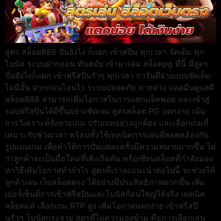
สูตร สล็อต888 ปั่นยังไง ก็แตก เข้าสปิน ทุกเวลา จัดเต็ม ทุก
โบนัส ระบบฝากถอน ทันสมัย เข้ามาเล่น สล็อตpg ที่นี่ มีสูตร
ปั่นยังไงก็แตก เข้าฟรีสปินรัวๆ ทุกเวลา การันตีจ่ายแบบจัดเต็ม
ไม่มีอั้น ฝากถอนโอนไว ระบบปลอดภัย หายห่วง แอดมินดูแลดี
สล็อต888 สามารถเพิ่มโอกาสในการแตกแจ็คพอต และเข้าสู่
รอบฟรีสปินได้ถี่ขึ้นอย่างชัดเจน สูตรสล็อต PG แตกง่าย เน้น
การวิเคราะห์จังหวะเกม ปรับเบทอย่างถูกต้อง และเลือกเกมที่
เหมาะกับช่วงเวลา พร้อมทั้งใช้เทคนิคการเล่นที่สอดคล้องกับ
รูปแบบเกม เพื่อทำให้การปั่นแต่ละครั้งมีความหมายมากขึ้น ไม่
ว่าลูกค้าจะเป็นมือใหม่ที่เพิ่งเริ่มต้น หรือเซียนสล็อตที่กำลังมอง
หาวิธีเพิ่มโอกาสทำกำไร สูตรที่เราจะแนะนำต่อไปนี้ จะช่วยให้
ลูกค้าเล่น เว็บสล็อตตรง ได้อย่างมีประสิทธิภาพมากขึ้น เพิ่ม
เปอร์เซ็นต์การเข้าฟรีสปินและโบนัสก้อนใหญ่ได้จริง เทคนิค
สล็อตแท้ เลือกเกม RTP สูง เพิ่มโอกาสแตกง่าย เข้าฟรีสปิ
นรัวๆ โบนัสกระจาย สูตรที่ไม่ควรมองข้าม คือการเลือกเล่น