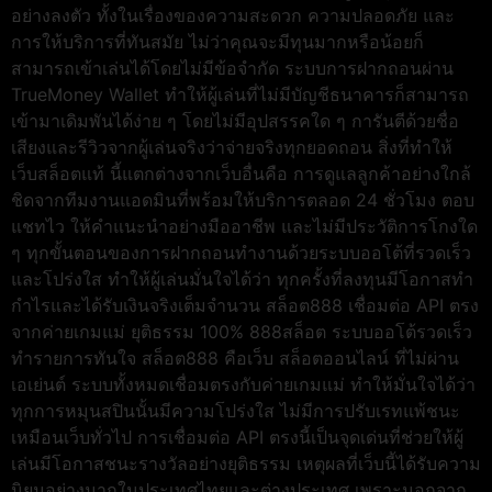
อย่างลงตัว ทั้งในเรื่องของความสะดวก ความปลอดภัย และ
การให้บริการที่ทันสมัย ไม่ว่าคุณจะมีทุนมากหรือน้อยก็
สามารถเข้าเล่นได้โดยไม่มีข้อจำกัด ระบบการฝากถอนผ่าน
TrueMoney Wallet ทำให้ผู้เล่นที่ไม่มีบัญชีธนาคารก็สามารถ
เข้ามาเดิมพันได้ง่าย ๆ โดยไม่มีอุปสรรคใด ๆ การันตีด้วยชื่อ
เสียงและรีวิวจากผู้เล่นจริงว่าจ่ายจริงทุกยอดถอน สิ่งที่ทำให้
เว็บสล็อตแท้ นี้แตกต่างจากเว็บอื่นคือ การดูแลลูกค้าอย่างใกล้
ชิดจากทีมงานแอดมินที่พร้อมให้บริการตลอด 24 ชั่วโมง ตอบ
แชทไว ให้คำแนะนำอย่างมืออาชีพ และไม่มีประวัติการโกงใด
ๆ ทุกขั้นตอนของการฝากถอนทำงานด้วยระบบออโต้ที่รวดเร็ว
และโปร่งใส ทำให้ผู้เล่นมั่นใจได้ว่า ทุกครั้งที่ลงทุนมีโอกาสทำ
กำไรและได้รับเงินจริงเต็มจำนวน สล็อต888 เชื่อมต่อ API ตรง
จากค่ายเกมแม่ ยุติธรรม 100% 888สล็อต ระบบออโต้รวดเร็ว
ทำรายการทันใจ สล็อต888 คือเว็บ สล็อตออนไลน์ ที่ไม่ผ่าน
เอเย่นต์ ระบบทั้งหมดเชื่อมตรงกับค่ายเกมแม่ ทำให้มั่นใจได้ว่า
ทุกการหมุนสปินนั้นมีความโปร่งใส ไม่มีการปรับเรทแพ้ชนะ
เหมือนเว็บทั่วไป การเชื่อมต่อ API ตรงนี้เป็นจุดเด่นที่ช่วยให้ผู้
เล่นมีโอกาสชนะรางวัลอย่างยุติธรรม เหตุผลที่เว็บนี้ได้รับความ
นิยมอย่างมากในประเทศไทยและต่างประเทศ เพราะนอกจาก