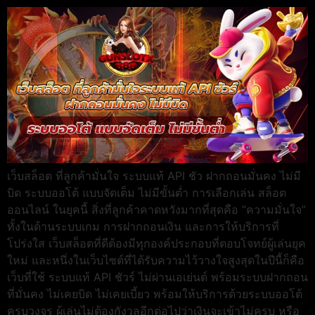
เว็บสล็อต ที่ลูกค้ามั่นใจ ระบบแท้ API ชัว ฝากถอนมั่นคง ไม่มี
บิด ระบบออโต้ แบบจัดเต็ม ไม่มีขั้นต่ำ การเลือกเล่น สล็อต
ออนไลน์ ในยุคนี้ สิ่งที่ลูกค้าคาดหวังมากที่สุดคือ “ความมั่นใจ”
ทั้งในด้านระบบเกม การฝากถอนเงิน และการให้บริการที่
โปร่งใส เว็บสล็อตที่ดีต้องมีทุกองค์ประกอบที่ตอบโจทย์ผู้เล่นยุค
ใหม่ และหนึ่งในเว็บไซต์ที่ได้รับความไว้วางใจสูงสุดในปีนี้ก็คือ
เว็บที่ใช้ ระบบแท้ API ชัวร์ ไม่ผ่านเอเย่นต์ พร้อมระบบฝากถอน
ที่มั่นคง ไม่เคยบิด ไม่เคยเบี้ยว พร้อมให้บริการด้วยระบบออโต้
ครบวงจร ผู้เล่นไม่ต้องกังวลอีกต่อไปว่าเงินจะเข้าไม่ครบ หรือ