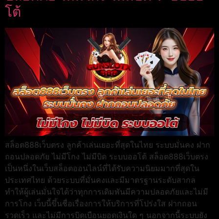
โต้
สล็อต888เว็บตรง ลูกค้าเล่นเยอะที่สุดในไทย ระบบมั่นคง ฝาก
ถอนปลอดภัย ไม่มีโกง ไม่มีบิด ระบบออโต้ สล็อต888เว็บตรง
เป็นหนึ่งในเว็บสล็อตออนไลน์ที่ได้รับความนิยมมากที่สุดใน
ประเทศไทย ด้วยระบบที่มั่นคงและมีมาตรฐานระดับสากล
ทำให้ผู้เล่นมั่นใจได้ว่าทุกการเดิมพันมีความปลอดภัยและไม่มี
การโกง เว็บนี้ขึ้นชื่อเรื่องการให้บริการที่โปร่งใส ฝากถอน
รวดเร็ว และไม่มีการบิดเบือนยอดเงินใด ๆ นอกจากนี้ระบบยัง