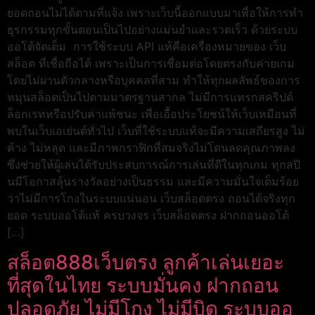
ยอดถอนไม่ได้ตามที่แจ้ง เพราะเว็บนี้ออกแบบมาเพื่อให้การทำ
ธุรกรรมทุกขั้นตอนเป็นไปอย่างแม่นยำและรวดเร็ว ด้วยระบบ
ออโต้จัดเต็ม การใช้ระบบ API แท้คือเครื่องหมายของ เว็บ
สล็อต ที่เชื่อถือได้ เพราะเป็นการเชื่อมต่อโดยตรงกับค่ายเกม
โดยไม่ผ่านตัวกลางหรือบุคคลที่สาม ทำให้ทุกผลลัพธ์ของการ
หมุนสล็อตเป็นไปตามมาตรฐานสากล ไม่มีการแทรกสคริปต์
ล็อกเรทหรือปรับค่าแพ้ชนะ เพื่อเอื้อประโยชน์ให้เว็บเหมือนที่
พบในเว็บเอเย่นต์ทั่วไป เว็บที่ใช้ระบบแท้จะมีความเสถียรสูง ไม่
ค้าง ไม่หลุด และมีภาพกราฟิกที่สมจริงไม่โดนลดคุณภาพลง
ซึ่งช่วยให้ผู้เล่นได้รับประสบการณ์การเล่นที่ดีในทุกเกม ทุกสปิ
นมีโอกาสลุ้นรางวัลอย่างเป็นธรรม และมีความมั่นใจเต็มร้อย
ว่าไม่มีการโกงในระบบแน่นอน เว็บสล็อตตรง ถอนได้จริงทุก
ยอด ระบบออโต้แท้ ครบวงจร เว็บสล็อตตรง ฝากถอนออโต้
[…]
สล็อต888เว็บตรง ลูกค้าเล่นเยอะ
ที่สุดในไทย ระบบมั่นคง ฝากถอน
ปลอดภัย ไม่มีโกง ไม่มีบิด ระบบออ